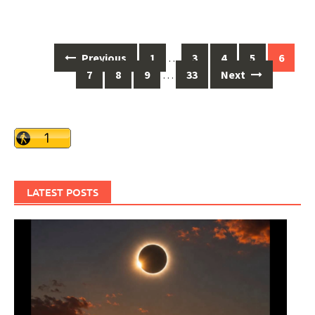
Posts
Previous
1
…
3
4
5
6
navigation
7
8
9
…
33
Next
LATEST POSTS