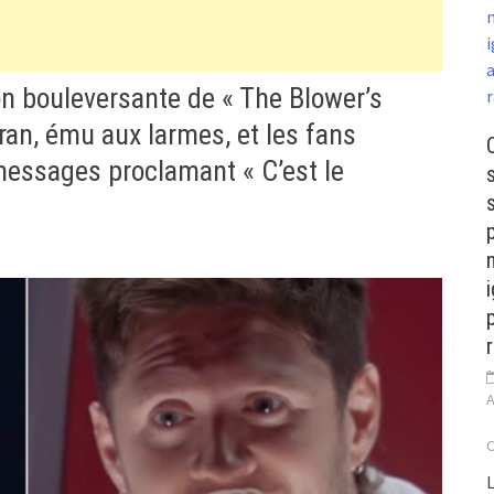
on bouleversante de « The Blower’s
ran, ému aux larmes, et les fans
messages proclamant « C’est le
s
A
L