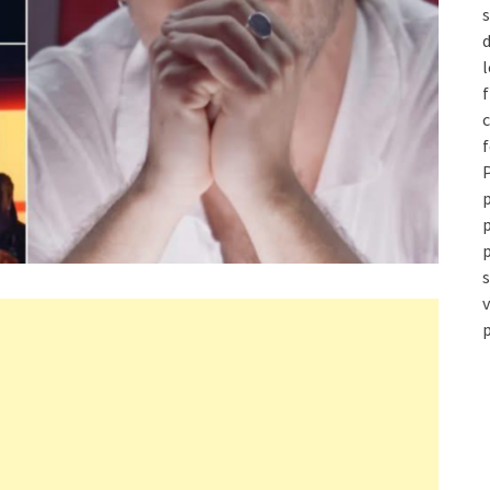
s
d
l
c
P
p
p
v
p