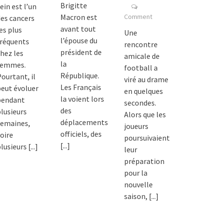
Brigitte
ein est l’un
Macron est
Comment
es cancers
avant tout
es plus
Une
l’épouse du
fréquents
rencontre
président de
hez les
amicale de
la
femmes.
football a
République.
ourtant, il
viré au drame
Les Français
eut évoluer
en quelques
la voient lors
pendant
secondes.
des
lusieurs
Alors que les
déplacements
semaines,
joueurs
officiels, des
oire
poursuivaient
[...]
lusieurs
[...]
leur
préparation
pour la
nouvelle
saison,
[...]