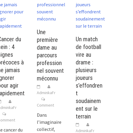
Une
Cancer du
Un match
première
ein : 4
de football
dame au
signes
vire au
parcours
précoces à
drame :
profession
ne jamais
plusieurs
nel souvent
ignorer
joueurs
méconnu
pour agir
s’effondren
rapidement
t
AdminkaFr
soudainem
Comment
dminkaFr
ent sur le
Dans
terrain
Comment
l’imaginaire
collectif,
e cancer du
AdminkaFr