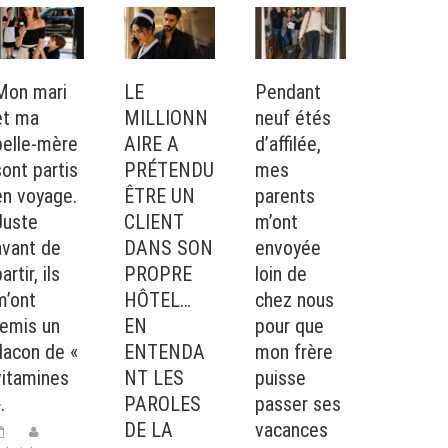
Mon mari
LE
Pendant
et ma
MILLIONN
neuf étés
belle-mère
AIRE A
d’affilée,
sont partis
PRÉTENDU
mes
en voyage.
ÊTRE UN
parents
Juste
CLIENT
m’ont
avant de
DANS SON
envoyée
artir, ils
PROPRE
loin de
m’ont
HÔTEL…
chez nous
remis un
EN
pour que
flacon de «
ENTENDA
mon frère
vitamines
NT LES
puisse
.
PAROLES
passer ses
DE LA
vacances