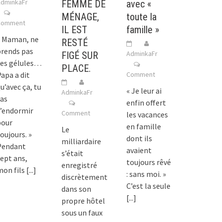
dminkaFr
FEMME DE
avec «
MÉNAGE,
toute la
Comment
IL EST
famille »
« Maman, ne
RESTÉ
prends pas
AdminkaFr
FIGÉ SUR
ces gélules…
PLACE.
apa a dit
Comment
u’avec ça, tu
« Je leur ai
AdminkaFr
as
enfin offert
t’endormir
Comment
les vacances
pour
en famille
Le
oujours. »
dont ils
milliardaire
Pendant
avaient
s’était
ept ans,
toujours rêvé
enregistré
mon fils
[...]
: sans moi. »
discrètement
C’est la seule
dans son
[...]
propre hôtel
sous un faux