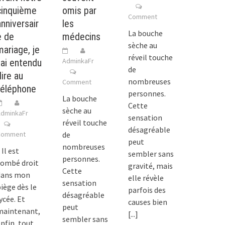
cinquième
omis par
Comment
anniversair
les
La bouche
e de
médecins
sèche au
mariage, je
réveil touche
AdminkaFr
l’ai entendu
de
dire au
nombreuses
Comment
téléphone
personnes.
La bouche
Cette
sèche au
dminkaFr
sensation
réveil touche
désagréable
Comment
de
peut
nombreuses
 Il est
sembler sans
personnes.
tombé droit
gravité, mais
Cette
dans mon
elle révèle
sensation
iège dès le
parfois des
désagréable
ycée. Et
causes bien
peut
maintenant,
[...]
sembler sans
nfin, tout