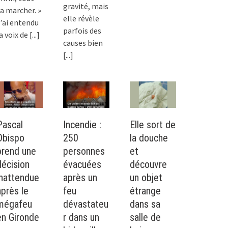
gravité, mais
a marcher. »
elle révèle
’ai entendu
parfois des
a voix de
[...]
causes bien
[...]
Pascal
Incendie :
Elle sort de
Obispo
250
la douche
prend une
personnes
et
décision
évacuées
découvre
inattendue
après un
un objet
après le
feu
étrange
mégafeu
dévastateu
dans sa
en Gironde
r dans un
salle de