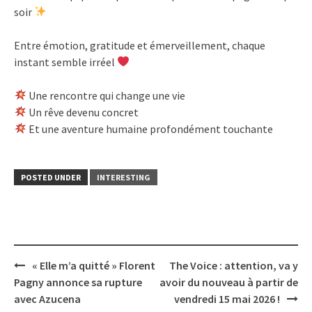
soir
Entre émotion, gratitude et émerveillement, chaque
instant semble irréel
Une rencontre qui change une vie
Un rêve devenu concret
Et une aventure humaine profondément touchante
POSTED UNDER
INTERESTING
Post
« Elle m’a quitté » Florent
The Voice : attention, va y
navigation
Pagny annonce sa rupture
avoir du nouveau à partir de
avec Azucena
vendredi 15 mai 2026 !