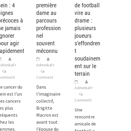
ein : 4
première
de football
signes
dame au
vire au
précoces à
parcours
drame :
ne jamais
profession
plusieurs
ignorer
nel
joueurs
pour agir
souvent
s’effondren
rapidement
méconnu
t
soudainem
dminkaFr
AdminkaFr
ent sur le
terrain
Comment
Comment
e cancer du
Dans
AdminkaFr
ein est l’un
l’imaginaire
Comment
es cancers
collectif,
es plus
Brigitte
Une
fréquents
Macron est
rencontre
hez les
avant tout
amicale de
femmes.
l’épouse du
football a