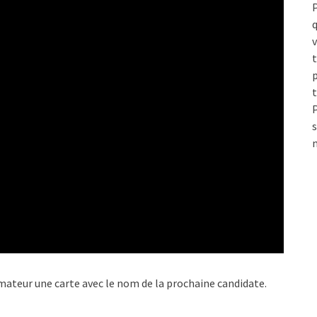
P
q
v
t
s
nimateur une carte avec le nom de la prochaine candidate.