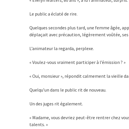
« Evelyn Walters, 80 ans », a lu l’animateur, surpris.
Le public a éclaté de rire.
Quelques secondes plus tard, une femme âgée, app
déplaçait avec précaution, légèrement voûtée, ses 
L’animateur la regarda, perplexe.
« Voulez-vous vraiment participer à l’émission ? »
« Oui, monsieur », répondit calmement la vieille d
Quelqu’un dans le public rit de nouveau.
Un des juges rit également.
« Madame, vous devriez peut-être rentrer chez vous 
talents. »