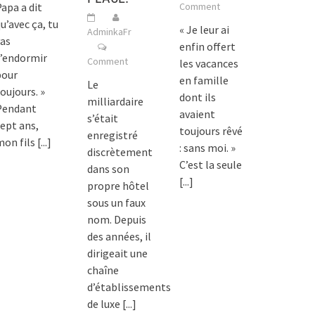
apa a dit
Comment
u’avec ça, tu
« Je leur ai
AdminkaFr
as
enfin offert
t’endormir
Comment
les vacances
pour
en famille
Le
oujours. »
dont ils
milliardaire
Pendant
avaient
s’était
ept ans,
toujours rêvé
enregistré
mon fils
[...]
: sans moi. »
discrètement
C’est la seule
dans son
[...]
propre hôtel
sous un faux
nom. Depuis
des années, il
dirigeait une
chaîne
d’établissements
de luxe
[...]