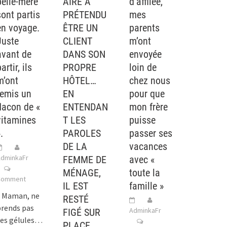
belle-mère
AIRE A
d’affilée,
sont partis
PRÉTENDU
mes
en voyage.
ÊTRE UN
parents
Juste
CLIENT
m’ont
avant de
DANS SON
envoyée
artir, ils
PROPRE
loin de
m’ont
HÔTEL…
chez nous
remis un
EN
pour que
flacon de «
ENTENDAN
mon frère
vitamines
T LES
puisse
.
PAROLES
passer ses
DE LA
vacances
dminkaFr
FEMME DE
avec «
MÉNAGE,
toute la
Comment
IL EST
famille »
« Maman, ne
RESTÉ
prends pas
AdminkaFr
FIGÉ SUR
ces gélules…
PLACE.