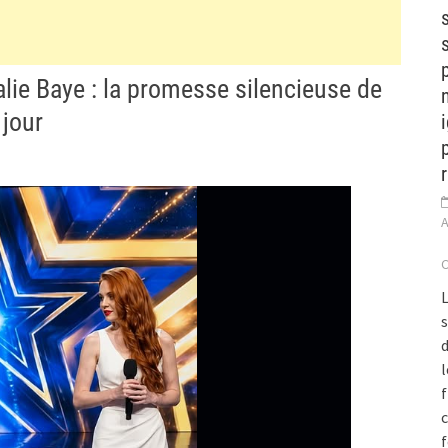
s
ie Baye : la promesse silencieuse de
 jour
A
L
s
d
l
c