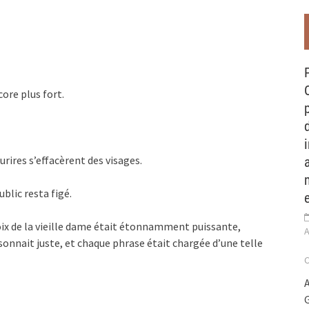
ore plus fort.
rires s’effacèrent des visages.
ublic resta figé.
oix de la vieille dame était étonnamment puissante,
A
onnait juste, et chaque phrase était chargée d’une telle
A