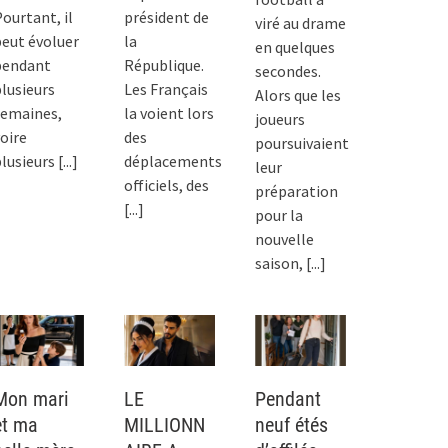
ourtant, il
président de
viré au drame
eut évoluer
la
en quelques
pendant
République.
secondes.
lusieurs
Les Français
Alors que les
semaines,
la voient lors
joueurs
oire
des
poursuivaient
lusieurs
[...]
déplacements
leur
officiels, des
préparation
[...]
pour la
nouvelle
saison,
[...]
Mon mari
LE
Pendant
et ma
MILLIONN
neuf étés