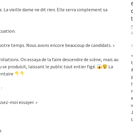
s. La vieille dame ne dit rien. Elle serra simplement sa
tuation.
A
 votre temps. Nous avons encore beaucoup de candidats. »
«
liations. On essaya de la faire descendre de scène, mais au
e produisit, laissant le public tout entier figé.
La
entaire
p
l
 :
e
issez-moi essayer. »
v
J
l
r.