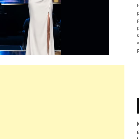
P
p
p
v
p