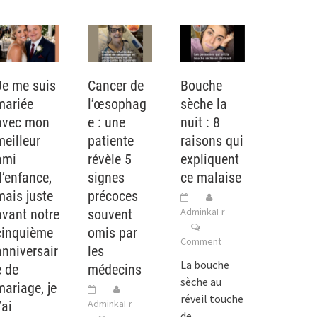
Je me suis
Cancer de
Bouche
mariée
l’œsophag
sèche la
avec mon
e : une
nuit : 8
meilleur
patiente
raisons qui
ami
révèle 5
expliquent
d’enfance,
signes
ce malaise
mais juste
précoces
AdminkaFr
avant notre
souvent
cinquième
omis par
Comment
anniversair
les
La bouche
e de
médecins
sèche au
mariage, je
réveil touche
AdminkaFr
’ai
de