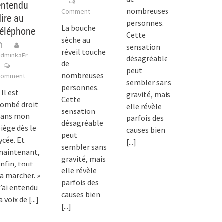
entendu
nombreuses
Comment
dire au
personnes.
La bouche
téléphone
Cette
sèche au
sensation
réveil touche
dminkaFr
désagréable
de
peut
nombreuses
Comment
sembler sans
personnes.
 Il est
gravité, mais
Cette
tombé droit
elle révèle
sensation
dans mon
parfois des
désagréable
iège dès le
causes bien
peut
ycée. Et
[...]
sembler sans
maintenant,
gravité, mais
nfin, tout
elle révèle
a marcher. »
parfois des
’ai entendu
causes bien
a voix de
[...]
[...]