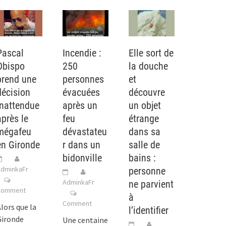
Pascal
Incendie :
Elle sort de
Obispo
250
la douche
prend une
personnes
et
décision
évacuées
découvre
inattendue
après un
un objet
après le
feu
étrange
mégafeu
dévastateu
dans sa
en Gironde
r dans un
salle de
bidonville
bains :
dminkaFr
personne
AdminkaFr
ne parvient
Comment
à
Comment
lors que la
l’identifier
Gironde
Une centaine