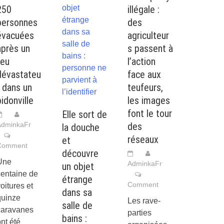
250
illégale :
personnes
des
évacuées
agriculteur
après un
s passent à
feu
l’action
dévastateu
face aux
r dans un
teufeurs,
bidonville
les images
font le tour
Elle sort de
AdminkaFr
des
la douche
réseaux
et
Comment
découvre
Une
AdminkaFr
un objet
centaine de
étrange
Comment
oitures et
dans sa
quinze
Les rave-
salle de
caravanes
parties
bains :
nt été