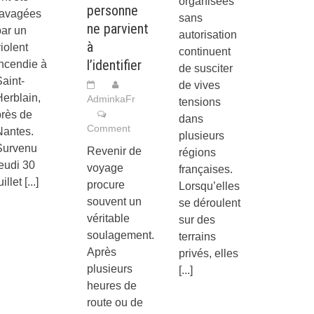
organisées
personne
ravagées
sans
ne parvient
par un
autorisation
à
iolent
continuent
l’identifier
incendie à
de susciter
aint-
de vives
erblain,
AdminkaFr
tensions
près de
dans
Comment
Nantes.
plusieurs
Survenu
Revenir de
régions
eudi 30
voyage
françaises.
uillet
[...]
procure
Lorsqu’elles
souvent un
se déroulent
véritable
sur des
soulagement.
terrains
Après
privés, elles
plusieurs
[...]
heures de
route ou de