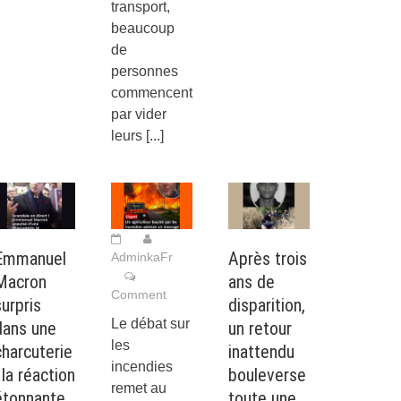
transport,
beaucoup
de
personnes
commencent
par vider
leurs
[...]
Emmanuel
Après trois
AdminkaFr
Macron
ans de
Comment
surpris
disparition,
Le débat sur
dans une
un retour
les
charcuterie
inattendu
incendies
 la réaction
bouleverse
remet au
étonnante
toute une