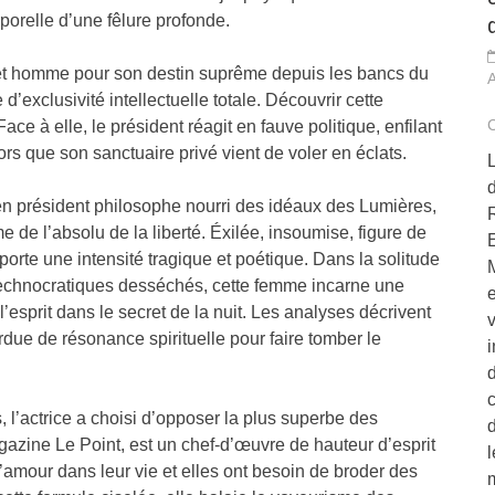
rporelle d’une fêlure profonde.
cet homme pour son destin suprême depuis les bancs du
d’exclusivité intellectuelle totale. Découvrir cette
 Face à elle, le président réagit en fauve politique, enfilant
ors que son sanctuaire privé vient de voler en éclats.
L
d
n président philosophe nourri des idéaux des Lumières,
 de l’absolu de la liberté. Éxilée, insoumise, figure de
orte une intensité tragique et poétique. Dans la solitude
 technocratiques desséchés, cette femme incarne une
e
 l’esprit dans le secret de la nuit. Les analyses décrivent
v
due de résonance spirituelle pour faire tomber le
l’actrice a choisi d’opposer la plus superbe des
gazine Le Point, est un chef-d’œuvre de hauteur d’esprit
l
amour dans leur vie et elles ont besoin de broder des