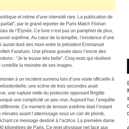
litique et intime d’une intensité rare. La publication de
 parfait”, par le grand reporter de Paris Match Florian
 palais de l’Élysée. Ce livre n’est pas un pamphlet de plus,
voir suprême. Au cœur de la tempête, l’existence d’une
ui aurait duré des mois entre le président Emmanuel
shifteh Farahani. Une phrase gravée dans l’encre des
tions : “Je te trouve très belle”. Cinq mots qui révèlent
 contrôle la moindre de ses images.
monter à un incident survenu lors d’une visite officielle à
résidentielle, une scène de trois secondes avait
e, une rupture nette du protocole opposant Brigitte
voqué une complicité un peu vive. Aujourd’hui, l’enquête
 différente. Ce moment de tension extrême était l’instant
s minutes avant l’atterrissage sous un ciel de plomb,
:
ffichant ce message destiné à l’actrice. La première dame
0 kilomètres de Paris. Ce rejet physique net face aux