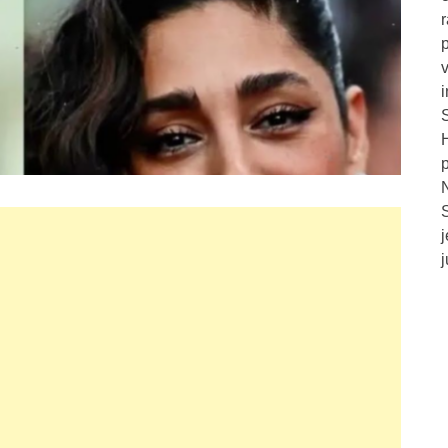
v
S
H
j
j