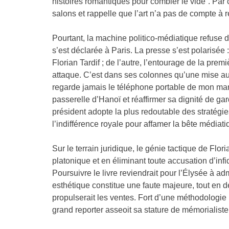
histoires romantiques pour combler le vide”. Par 
salons et rappelle que l’art n’a pas de compte à 
Pourtant, la machine politico-médiatique refuse d
s’est déclarée à Paris. La presse s’est polarisée 
Florian Tardif ; de l’autre, l’entourage de la pre
attaque. C’est dans ses colonnes qu’une mise au
regarde jamais le téléphone portable de mon mari”
passerelle d’Hanoï et réaffirmer sa dignité de g
président adopte la plus redoutable des stratégie
l’indifférence royale pour affamer la bête médiati
Sur le terrain juridique, le génie tactique de Flor
platonique et en éliminant toute accusation d’infid
Poursuivre le livre reviendrait pour l’Élysée à 
esthétique constitue une faute majeure, tout en 
propulserait les ventes. Fort d’une méthodologie 
grand reporter asseoit sa stature de mémorialiste