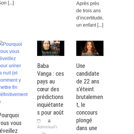
Son
[...]
Après près
de trois ans
d’incertitude,
un enfant
[...]
Baba
Une
Vanga : ces
candidate
pays au
de 22 ans
cœur des
s’éteint
prédictions
brutalemen
inquiétante
t, le
s pour août
concours
Pourquoi
plongé
vous vous
AdminkaFr
dans une
éveillez