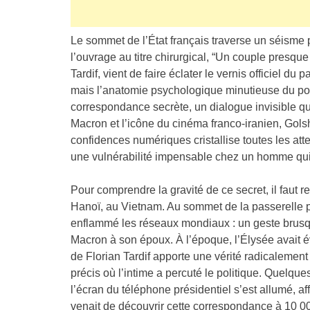
Le sommet de l’État français traverse un séisme po
l’ouvrage au titre chirurgical, “Un couple presque
Tardif, vient de faire éclater le vernis officiel du
mais l’anatomie psychologique minutieuse du pou
correspondance secrète, un dialogue invisible q
Macron et l’icône du cinéma franco-iranien, Gol
confidences numériques cristallise toutes les atten
une vulnérabilité impensable chez un homme qui
Pour comprendre la gravité de ce secret, il faut re
Hanoï, au Vietnam. Au sommet de la passerelle p
enflammé les réseaux mondiaux : un geste brusqu
Macron à son époux. À l’époque, l’Élysée avait é
de Florian Tardif apporte une vérité radicalement
précis où l’intime a percuté le politique. Quelque
l’écran du téléphone présidentiel s’est allumé, a
venait de découvrir cette correspondance à 10 00