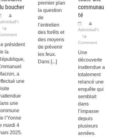
premier plan
du boucher
communau
la question
té
de
AdminkaFr
l’entretien
AdminkaFr
des forêts et
Comment
des moyens
Comment
e président
de prévenir
e la
Une
les feux.
République,
découverte
Dans
[...]
Emmanuel
inattendue a
Macron, a
totalement
ffectué une
relancé une
isite
enquête qui
inattendue
semblait
dans une
dans
commune
l’impasse
de l’Yonne
depuis
e mardi 4
plusieurs
mars 2025.
années.