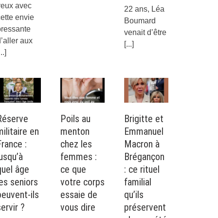
yeux avec
22 ans, Léa
ette envie
Boumard
pressante
venait d’être
’aller aux
[...]
...]
Réserve
Poils au
Brigitte et
ilitaire en
menton
Emmanuel
France :
chez les
Macron à
jusqu’à
femmes :
Brégançon
quel âge
ce que
: ce rituel
les seniors
votre corps
familial
peuvent-ils
essaie de
qu’ils
ervir ?
vous dire
préservent