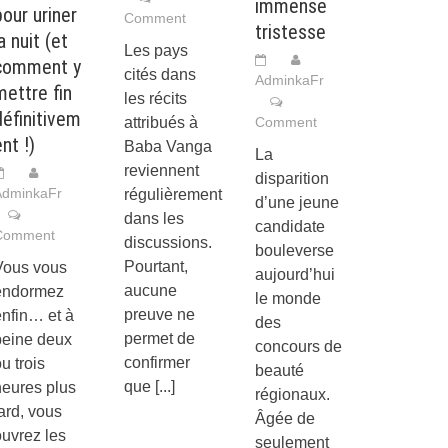
immense
pour uriner
Comment
tristesse
a nuit (et
Les pays
comment y
cités dans
AdminkaFr
mettre fin
les récits
définitivem
attribués à
Comment
nt !)
Baba Vanga
La
reviennent
disparition
AdminkaFr
régulièrement
d’une jeune
dans les
candidate
Comment
discussions.
bouleverse
Pourtant,
Vous vous
aujourd’hui
aucune
endormez
le monde
preuve ne
enfin… et à
des
permet de
peine deux
concours de
confirmer
u trois
beauté
que
[...]
heures plus
régionaux.
ard, vous
Âgée de
uvrez les
seulement