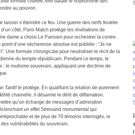
cette formule ciselée, elle balaie le voyeurisme des
rendre au pouvoir.
e laisser s’éteindre ce feu. Une guerre des nerfs feutrée
: d’un côté, Paris Match protège les révélations de
mière dame a choisi Le Parisien pour orchestrer la contre-
 point d’une sécheresse absolue est publiée : “Je ne
. Une formule chirurgicale pour neutraliser le récit de la
ardienne du temple républicain. Pendant ce temps, le
s : le mutisme souverain, appliquant une doctrine de
que.
ian Tardif le protège. En qualifiant la relation de purement
élité charnelle, il désarme le délit de diffamation.
admettre qu’un échange de messages d’admiration
déclenchant un effet Streisand monumental qui
irréprochable et de plus de 70 témoins interrogés, le
 des vulnérabilités du souverain.
r