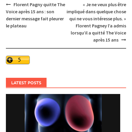
Post
Florent Pagny quitte The
« Je ne veux plus être
navigation
Voice après 15 ans : son
impliqué dans quelque chose
dernier message fait pleurer
qui ne vous intéresse plus. »
le plateau
Florent Pagney l’a admis
lorsqu’il a quitté The Voice
après 15 ans
LATEST POSTS