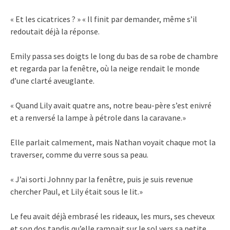
« Et les cicatrices ? » « Il finit par demander, même s’il
redoutait déjà la réponse.
Emily passa ses doigts le long du bas de sa robe de chambre
et regarda par la fenêtre, où la neige rendait le monde
d’une clarté aveuglante.
« Quand Lily avait quatre ans, notre beau-père s’est enivré
et a renversé la lampe à pétrole dans la caravane.»
Elle parlait calmement, mais Nathan voyait chaque mot la
traverser, comme du verre sous sa peau.
« J’ai sorti Johnny par la fenêtre, puis je suis revenue
chercher Paul, et Lily était sous le lit.»
Le feu avait déjà embrasé les rideaux, les murs, ses cheveux
et son dos tandis qu’elle rampait sur le sol vers sa petite