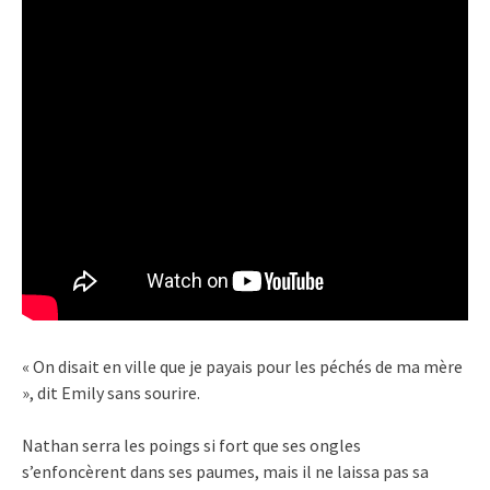
« On disait en ville que je payais pour les péchés de ma mère
», dit Emily sans sourire.
Nathan serra les poings si fort que ses ongles
s’enfoncèrent dans ses paumes, mais il ne laissa pas sa